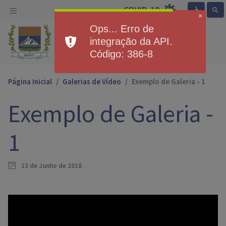
COVID-19
accessible
search
×
Ops... Erro de
Prefeitura Municipal de
integração da API.
Exemplo
Código: 386-8
Página Inicial
Galerias de Vídeo
Exemplo de Galeria - 1
Exemplo de Galeria -
1
13 de Junho de 2018