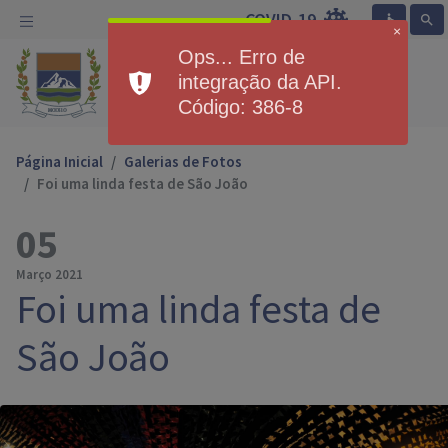
COVID-19
accessible
search
×
Ops... Erro de
Prefeitura Municipal de
integração da API.
Exemplo
Código: 386-8
Página Inicial
Galerias de Fotos
Foi uma linda festa de São João
05
Março 2021
Foi uma linda festa de
São João